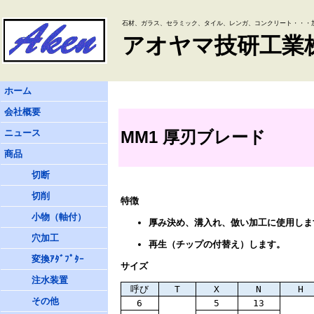
石材、ガラス、セラミック、タイル、レンガ、コンクリート・・・
アオヤマ技研工業
ホーム
会社概要
ニュース
MM1 厚刃ブレード
商品
切断
切削
特徴
小物（軸付）
厚み決め、溝入れ、倣い加工に使用しま
穴加工
再生（チップの付替え）します。
変換ｱﾀﾞﾌﾟﾀｰ
サイズ
注水装置
呼び
T
X
N
H
その他
6
5
13