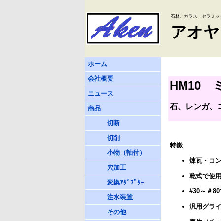
石材、ガラス、セラミッ
アオヤ
ホーム
会社概要
HM10 
ニュース
石、レンガ、
商品
切断
切削
特徴
小物（軸付）
煉瓦・コ
穴加工
乾式で使
変換ｱﾀﾞﾌﾟﾀｰ
#30～＃
注水装置
汎用グラ
その他