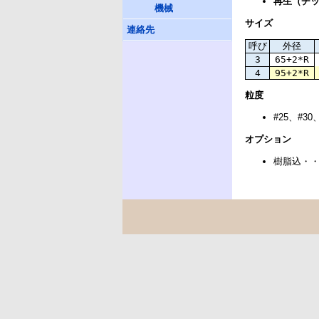
再生（チ
機械
サイズ
連絡先
呼び
外径
3
65+2*R
4
95+2*R
粒度
#25、#30
オプション
樹脂込・